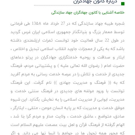
درباره کانون جهادگران
خلاصه آشنایی با کانون جهادگران جهاد سازندگی
شجره طیبه جهاد سازندگی که در 27 خرداد ماه 13۵۸ طی فرمانی
توسط معمار بزرگ و بنیانگذار جمهوری اسلامی ایران غرس گردید
در طول 22 سال فعالیت خود توانست ثمرات ارزشمندی داشته
باشد که به یکی از معجزات جاوید انقلاب اسلامی تبدیل و اخلاص ،
ایثار و صداقت و روحیه خدمتگزاری جهادگران در پرتو دعاهای
حضرت امام ( رضوان الله تعالی علیه ) و پشتیبانی مردم، فرهنگ
جدیدی از خدمت و تلاش را در عرصه خدمت رسانی به مردم آفرید
که به (( فرهنگ و مدیریت جهادی )) نام گرفت. این فرهنگ
توانست با ورود مولفه های جدیدی در فرهنگ سنتی خدمت و
مدیریت، ابوابی از مدیریت اسلامی را به نمایش بگذارد. این شیوه
موفق خدمت و مدیریت که بر پایه انسان مومن ، متقی ، ایثارگر ،
صادق، متواضع ، عاشق خدمت ، ولایت مدار و مردم گرا بنا شد ،
الهام گرفته از فرهنگ قرآن و اهل بیت عصمت علیهم السلام است
که محور همه تحول ها در جوامع را انسا نها می داند. و اگر