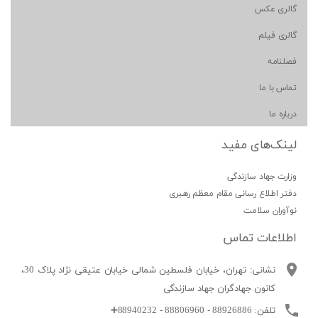
لری عکس
لری فیلم
لنامه
اس با ما
باره ما
ینک‌های مفید
ارت جهاد سازندگی
تر اطلاع رسانی مقام معظم رهبری
آوران سلامت
طلاعات تماس
نشانی: تهران، خیابان فلسطین شمالی خیابان عتیقی نژاد پلاک 30،
کانون جهادگران جهاد سازندگی
تلفن: 88926886 - 88806960 - 88940232
➕