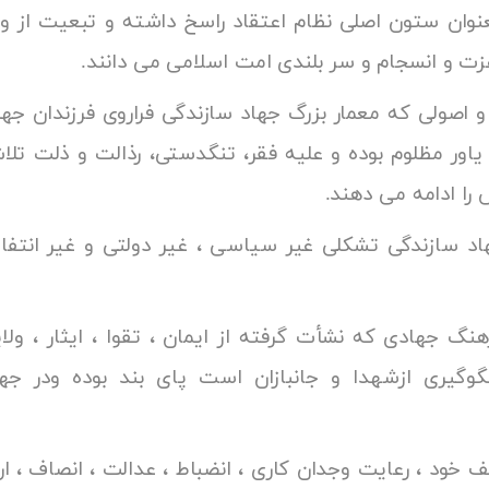
عنوان ستون اصلی نظام اعتقاد راسخ داشته و تبعیت از و
 و مایه عزت و انسجام و سر بلندی امت اسلام
 و اصولی که معمار بزرگ جهاد سازندگی فراروی فرزندان جهاد
ر مظلوم بوده و علیه فقر، تنگدستی، رذالت و ذلت تلاش 
جهادمقدس خویش را ادامه می دهند
 جهاد سازندگی تشکلی غیر سیاسی ، غیر دولتی و غیر انت
انون می دان
هنگ جهادی که نشأت گرفته از ایمان ، تقوا ، ایثار ، ولای
الگوگیری ازشهدا و جانبازان است پای بند بوده ودر ج
ند.
ظائف خود ، رعایت وجدان کاری ، انضباط ، عدالت ، انصاف ، 