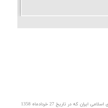
با درود بی پایان به روان پاک و مطهر امام خمینی (ره) رهبر کبیر انقلاب اسلامی و بنیانگذار جمهوری اسلامی ایران که در تاریخ 27 خردادماه 1358