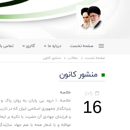
صفحه نخست
درباره ما
گالری
تماس با 
صفحه نخست
مطالب
منشور کانون
منشور کانون
خلاصه
2
5
/
16
خلاصه...ا درود بی پایان به روان پاک و 
و فرزندان جهادی آن حضرت با تکیه بر ایمان و
موالله و با شعار همه با هم جهاد سازند